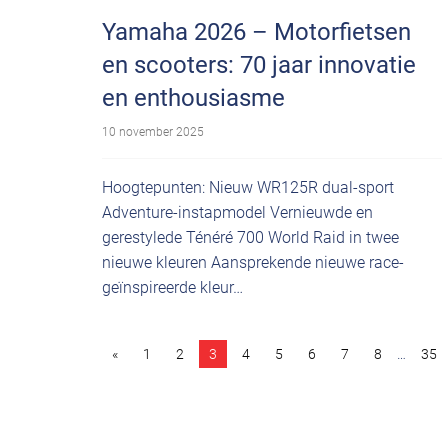
Yamaha 2026 – Motorfietsen
en scooters: 70 jaar innovatie
en enthousiasme
10 november 2025
Hoogtepunten: Nieuw WR125R dual-sport
Adventure-instapmodel Vernieuwde en
gerestylede Ténéré 700 World Raid in twee
nieuwe kleuren Aansprekende nieuwe race-
geïnspireerde kleur…
«
1
2
3
4
5
6
7
8
…
35