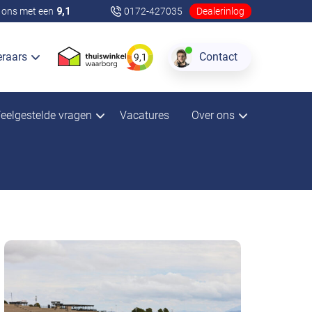
ons met een
9,1
0172-427035
Dealerinlog
eraars
Contact
9,1
eelgestelde vragen
Vacatures
Over ons