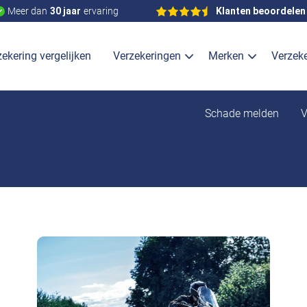
Meer dan
30 jaar
ervaring
Klanten beoordelen
ekering vergelijken
Verzekeringen
Merken
Verzek
Schade melden
V