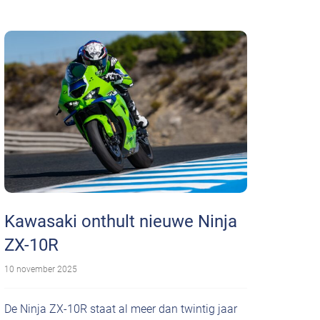
Kawasaki onthult nieuwe Ninja
ZX-10R
10 november 2025
De Ninja ZX-10R staat al meer dan twintig jaar