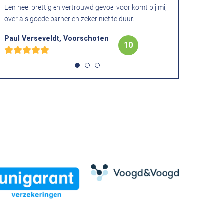
Een heel prettig en vertrouwd gevoel voor komt bij mij
Allrisk verz
over als goede parner en zeker niet te duur.
Frank , We
Paul Verseveldt, Voorschoten
10