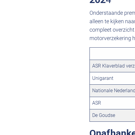
Onderstaande premi
alleen te kijken na
compleet overzicht 
motorverzekering he
ASR Klaverblad verz
Unigarant
Nationale Nederlan
ASR
De Goudse
Onafhanke