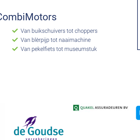
ders
Goed bereikbaar, duidelijke uitleg, snelle verwerking en
reactie, zeer klantvriendelijk en behulpzaam.
CombiMotors
A. , Oosterwolde
10
Van buikschuivers tot choppers
Van blèrpijp tot naaimachine
Van pekelfiets tot museumstuk