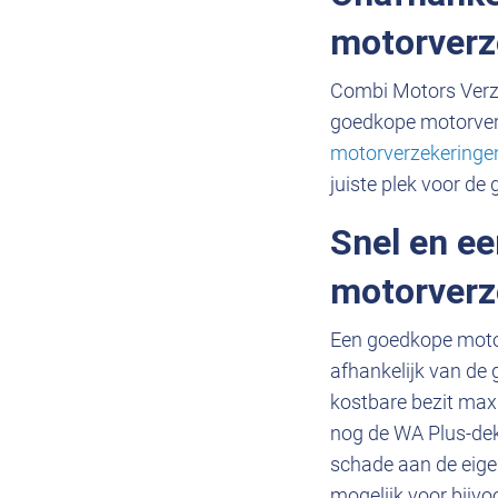
motorverz
Combi Motors Verzek
goedkope motorverz
motorverzekeringen
juiste plek voor d
Snel en e
motorverz
Een goedkope motorv
afhankelijk van de 
kostbare bezit max
nog de WA Plus-dekk
schade aan de eigen
mogelijk voor bijvoo