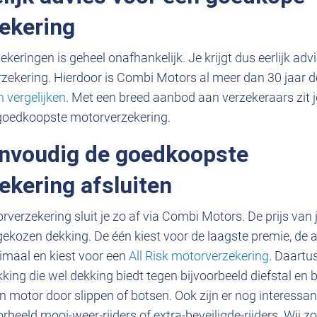
ekering
eringen is geheel onafhankelijk. Je krijgt dus eerlijk adv
ekering. Hierdoor is Combi Motors al meer dan 30 jaar dé
 vergelijken
. Met een breed aanbod aan verzekeraars zit j
e goedkoopste motorverzekering.
envoudig de goedkoopste
ekering afsluiten
erzekering sluit je zo af via Combi Motors. De prijs van 
gekozen dekking. De één kiest voor de laagste premie, de a
imaal en kiest voor een
All Risk motorverzekering
. Daartu
ing die wel dekking biedt tegen bijvoorbeeld diefstal en b
 motor door slippen of botsen. Ook zijn er nog interessan
rbeeld mooi-weer-rijders of extra-beveiligde-rijders. Wij z