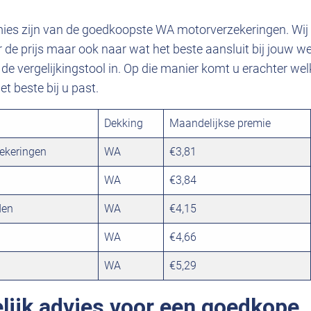
es zijn van de goedkoopste WA motorverzekeringen. Wij 
ar de prijs maar ook naar wat het beste aansluit bij jouw w
de vergelijkingstool in. Op die manier komt u erachter w
t beste bij u past.
Dekking
Maandelijkse premie
ekeringen
WA
€3,81
WA
€3,84
den
WA
€4,15
WA
€4,66
WA
€5,29
lijk advies voor een goedkope