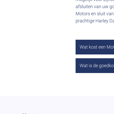
afsluiten van uw g
Motors en sluit va
prachtige Harley D
Wat kost een Mot
Wat is de goedko