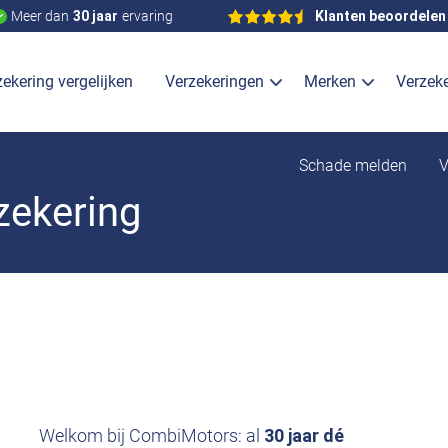
Meer dan
30 jaar
ervaring
Klanten beoordelen
ekering vergelijken
Verzekeringen
Merken
Verzek
Schade melden
V
zekering
Welkom bij CombiMotors: al
30 jaar dé