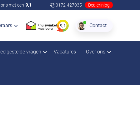
ons met een
9,1
0172-427035
Dealerinlog
eraars
Contact
9,1
eelgestelde vragen
Vacatures
Over ons