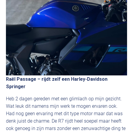
Raël Passage – rijdt zelf een Harley-Davidson
Springer
Heb 2 dagen gereden met een glimlach op mijn gezicht.
Wat leuk dit namens mijn werk te mogen ervaren ook.
Had nog geen ervaring met dit type motor maar dat was
denk juist de charme. De R7 rijdt heel soepel maar heeft
ook genoeg in zijn mars zonder een zenuwachtige ding te