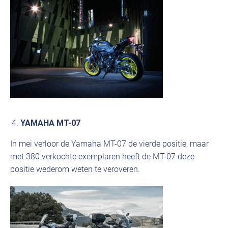
YAMAHA MT-07
In mei verloor de Yamaha MT-07 de vierde positie, maar
met 380 verkochte exemplaren heeft de MT-07 deze
positie wederom weten te veroveren.