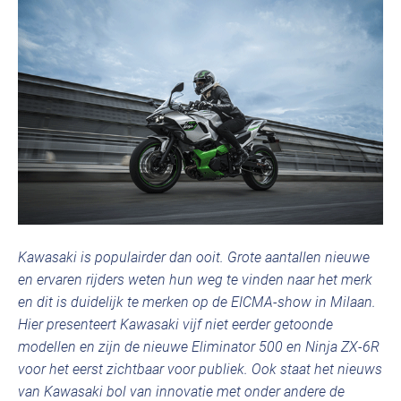
Kawasaki is populairder dan ooit. Grote aantallen nieuwe
en ervaren rijders weten hun weg te vinden naar het merk
en dit is duidelijk te merken op de EICMA-show in Milaan.
Hier presenteert Kawasaki vijf niet eerder getoonde
modellen en zijn de nieuwe Eliminator 500 en Ninja ZX-6R
voor het eerst zichtbaar voor publiek. Ook staat het nieuws
van Kawasaki bol van innovatie met onder andere de