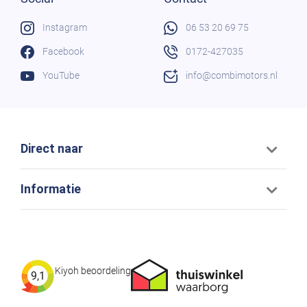
Instagram
06 53 20 69 75
Facebook
0172-427035
YouTube
info@combimotors.nl
Direct naar
Informatie
Kiyoh beoordeling
9,1