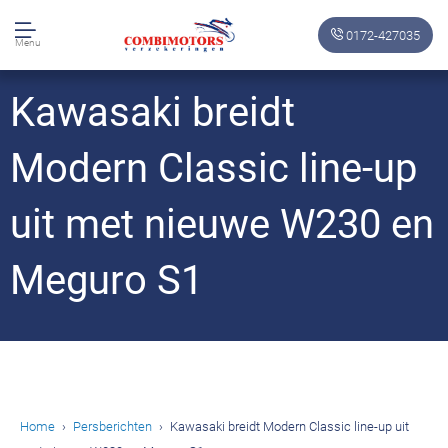
0172-427035
Menu
Kawasaki breidt
Modern Classic line-up
uit met nieuwe W230 en
Meguro S1
Home
Persberichten
Kawasaki breidt Modern Classic line-up uit