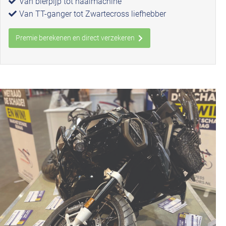
Van blèrpijp tot naaimachine
Van TT-ganger tot Zwartecross liefhebber
Premie berekenen en direct verzekeren