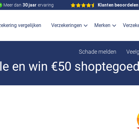
Meer dan
30 jaar
ervaring
Klanten beoordelen
ekering vergelijken
Verzekeringen
Merken
Verzek
Schade melden
Veel
le en win €50 shoptegoe