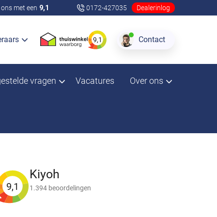
ons met een
9,1
0172-427035
Dealerinlog
eraars
Contact
9,1
gestelde vragen
Vacatures
Over ons
d
Kiyoh
9,1
1.394 beoordelingen