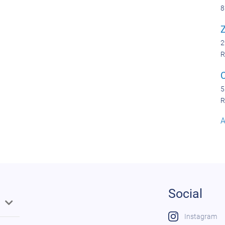
8
Z
2
R
5
R
A
Social
Instagram