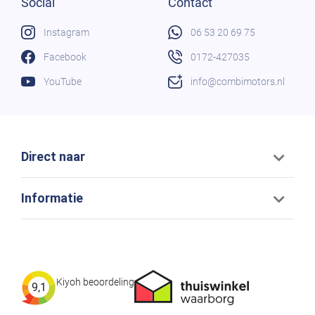
Social
Contact
Instagram
06 53 20 69 75
Facebook
0172-427035
YouTube
info@combimotors.nl
Direct naar
Informatie
Kiyoh beoordeling
9,1