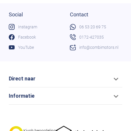
Social
Contact
Instagram
06 53 20 69 75
Facebook
0172-427035
YouTube
info@combimotors.nl
Direct naar
Informatie
Kiyoh beoordeling