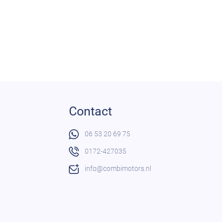
Contact
06 53 20 69 75
0172-427035
info@combimotors.nl