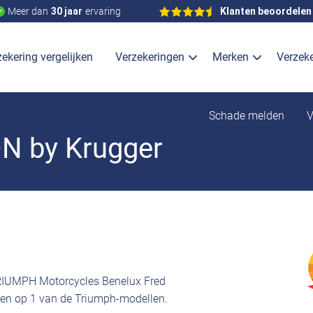
Meer dan
30 jaar
ervaring
Klanten beoordelen
ekering vergelijken
Verzekeringen
Merken
Verzek
Schade melden
V
 by Krugger
TRIUMPH Motorcycles Benelux Fred
ssen op 1 van de Triumph-modellen.