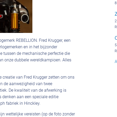
8
Z
2
R
rlogemerk REBELLION. Fred Krugger, een
5
rlogemerken en in het bijzonder
R
e tussen de mechanische perfectie die
 van onze dubbele wereldkampioen. Alles
A
e creatie van Fred Krugger zetten om ons
n in de aanwezigheid van twee
iek. De kwaliteit van de afwerking is
 denken aan een speciale editie
ph fabriek in Hinckley.
jn wettelijke vereisten (op de foto zonder