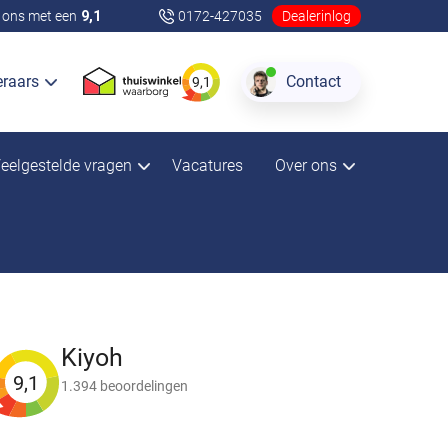
ons met een
9,1
0172-427035
Dealerinlog
eraars
Contact
9,1
eelgestelde vragen
Vacatures
Over ons
Kiyoh
9,1
1.394 beoordelingen