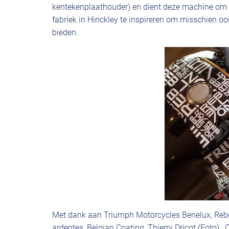
kentekenplaathouder) en dient deze machine om a
fabriek in Hinckley te inspireren om misschien ooi
bieden.
Met dank aan Triumph Motorcycles Benelux, Rebell
ardentes, Belgian Coating, Thierry Dricot (Foto) ,