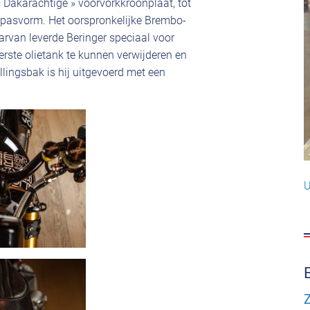
« Dakarachtige » voorvorkkroonplaat, tot
e pasvorm. Het oorspronkelijke Brembo-
arvan leverde Beringer speciaal voor
rste olietank te kunnen verwijderen en
llingsbak is hij uitgevoerd met een
U
Z