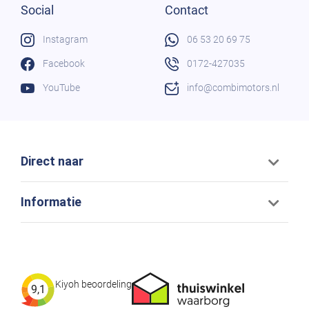
Social
Contact
Instagram
06 53 20 69 75
Facebook
0172-427035
YouTube
info@combimotors.nl
Direct naar
Informatie
Kiyoh beoordeling
9,1