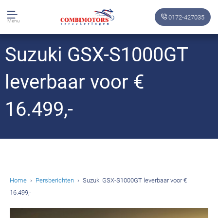
0172-427035
Menu
Suzuki GSX-S1000GT
leverbaar voor €
16.499,-
Home
Persberichten
Suzuki GSX-S1000GT leverbaar voor €
16.499,-