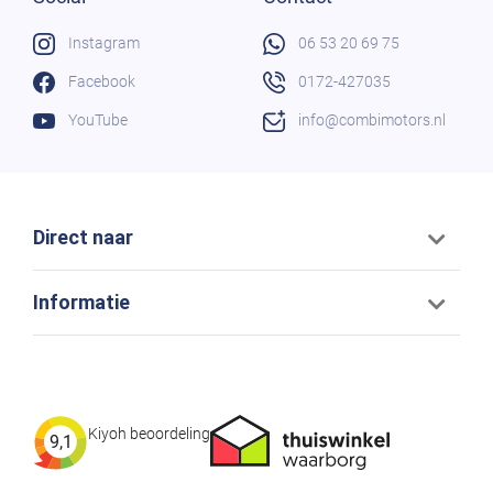
Instagram
06 53 20 69 75
Facebook
0172-427035
YouTube
info@combimotors.nl
Direct naar
Informatie
Kiyoh beoordeling
9,1