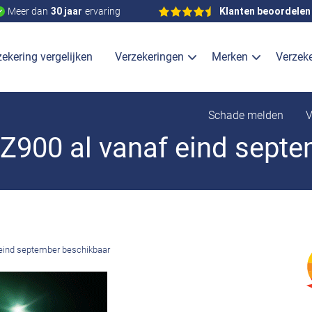
Meer dan
30 jaar
ervaring
Klanten beoordelen
ekering vergelijken
Verzekeringen
Merken
Verzek
Schade melden
V
Z900 al vanaf eind sept
 eind september beschikbaar