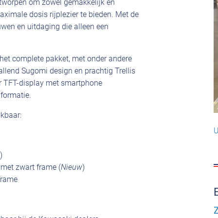
ontworpen om zowel gemakkelijk en
aximale dosis rijplezier te bieden. Met de
uwen en uitdaging die alleen een
het complete pakket, met onder andere
llend Sugomi design en prachtig Trellis
our TFT-display met smartphone
nformatie.
ikbaar:
U
)
 met zwart frame (
Nieuw
)
frame
Z