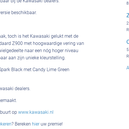
baar bij de Kawasaki dealers.
8
versie beschikbaar.
Z
2
R
ak, toch is het Kawasaki gelukt met de
ndaard Z900 met hoogwaardige vering van
5
ielgedeelte naar een nóg hoger niveau
R
ar aan zijn unieke kleurstelling.
A
c Spark Black met Candy Lime Green
awasaki dealers.
 gemaakt.
e buurt op
www.kawasaki.nl
ekeren
? Bereken
hier
uw premie!