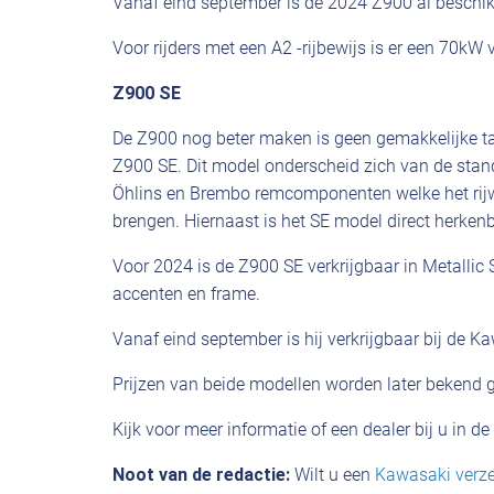
Vanaf eind september is de 2024 Z900 al beschik
Voor rijders met een A2 -rijbewijs is er een 70kW 
Z900 SE
De Z900 nog beter maken is geen gemakkelijke ta
Z900 SE. Dit model onderscheid zich van de sta
Öhlins en Brembo remcomponenten welke het rijw
brengen. Hiernaast is het SE model direct herkenba
Voor 2024 is de Z900 SE verkrijgbaar in Metalli
accenten en frame.
Vanaf eind september is hij verkrijgbaar bij de K
Prijzen van beide modellen worden later bekend
Kijk voor meer informatie of een dealer bij u in d
Noot van de redactie:
Wilt u een
Kawasaki verz