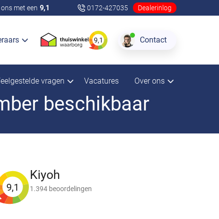
ons met een
9,1
0172-427035
Dealerinlog
eraars
Contact
9,1
eelgestelde vragen
Vacatures
Over ons
ember beschikbaar
Kiyoh
9,1
1.394 beoordelingen