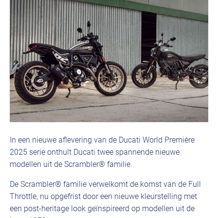
In een nieuwe aflevering van de Ducati World Première
2025 serie onthult Ducati twee spannende nieuwe
modellen uit de Scrambler® familie.
De Scrambler® familie verwelkomt de komst van de Full
Throttle, nu opgefrist door een nieuwe kleurstelling met
een post-heritage look geïnspireerd op modellen uit de