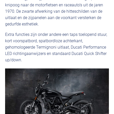
knipoog naar de motorfietsen en raceauto’s uit de jaren
1970. De zwarte afwerking van de hitteschilden van de
uitlaat en de zijpanelen aan de voorkant versterken de
gedurfde esthetiek.
Extra functies zijn onder andere een taps toelopend stuur,
kort voorspatbord, spatbordloze achterkant,
gehomologeerde Termignoni uitlaat, Ducati Performance
LED richtingaanwijzers en standaard Ducati Quick Shifter
up/down.