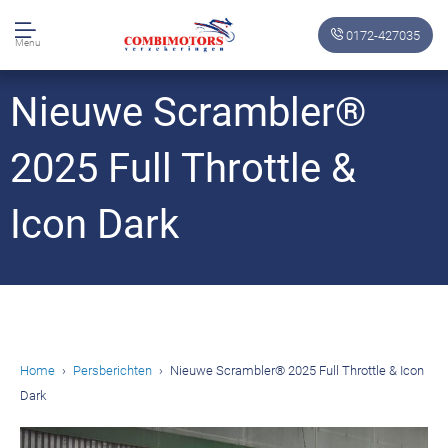
0172-427035
Menu
Nieuwe Scrambler®
2025 Full Throttle &
Icon Dark
Home
Persberichten
Nieuwe Scrambler® 2025 Full Throttle & Icon
Dark