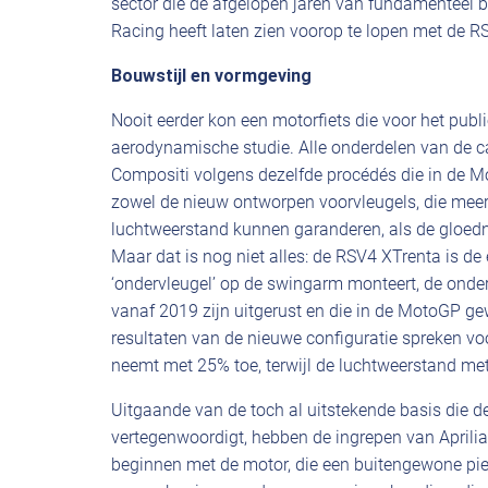
sector die de afgelopen jaren van fundamenteel b
Racing heeft laten zien voorop te lopen met de RS
Bouwstijl en vormgeving
Nooit eerder kon een motorfiets die voor het publ
aerodynamische studie. Alle onderdelen van de c
Compositi volgens dezelfde procédés die in de M
zowel de nieuw ontworpen voorvleugels, die meer b
luchtweerstand kunnen garanderen, als de gloedn
Maar dat is nog niet alles: de RSV4 XTrenta is de 
‘ondervleugel’ op de swingarm monteert, de ond
vanaf 2019 zijn uitgerust en die in de MotoGP ge
resultaten van de nieuwe configuratie spreken vo
neemt met 25% toe, terwijl de luchtweerstand me
Uitgaande van de toch al uitstekende basis die d
vertegenwoordigt, hebben de ingrepen van Aprilia 
beginnen met de motor, die een buitengewone piek