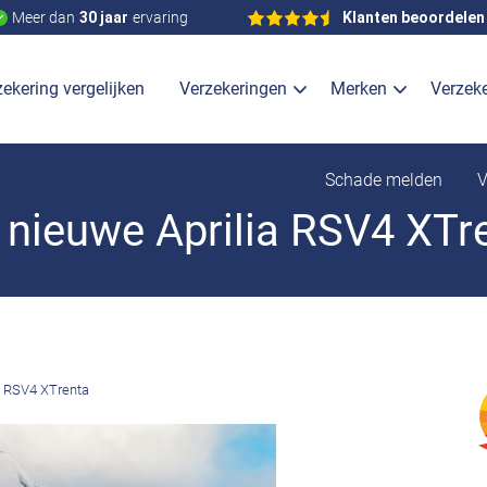
Meer dan
30 jaar
ervaring
Klanten beoordelen
ekering vergelijken
Verzekeringen
Merken
Verzek
Schade melden
V
nieuwe Aprilia RSV4 XTr
a RSV4 XTrenta