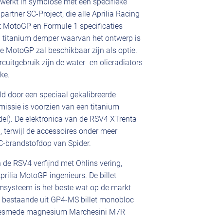
werkt in symbiose met een specifieke
rtner SC-Project, die alle Aprilia Racing
 met MotoGP en Formule 1 specificaties
ig titanium demper waarvan het ontwerp is
de MotoGP zal beschikbaar zijn als optie.
rcuitgebruik zijn de water- en olieradiators
ke.
ld door een speciaal gekalibreerde
smissie is voorzien van een titanium
el). De elektronica van de RSV4 XTrenta
 terwijl de accessoires onder meer
C-brandstofdop van Spider.
 de RSV4 verfijnd met Ohlins vering,
ilia MotoGP ingenieurs. De billet
remsysteem is het beste wat op de markt
de bestaande uit GP4-MS billet monobloc
 gesmede magnesium Marchesini M7R