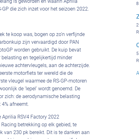
elang is geworden en waarin Aprilia
8
-GP die zich inzet voor het seizoen 2022.
Z
2
R
iek te koop was, bogen op zo’n verfijnde
arbonkuip zijn vervaardigd door PAN
otoGP worden gebruikt. De kuip bevat
5
elasting en tegelijkertijd minder
R
ieuwe achtervleugels, aan de achterzijde.
A
eerste motorfiets ter wereld die de
erste vleugel waarmee de RS-GP-motoren
woonlijk de ‘lepel’ wordt genoemd. De
or zich: de aerodynamische belasting
t 4% afneemt.
e Aprilia RSV4 Factory 2022
Racing betrekking op elk gebied, te
 van 230 pk bereikt. Dit is te danken aan