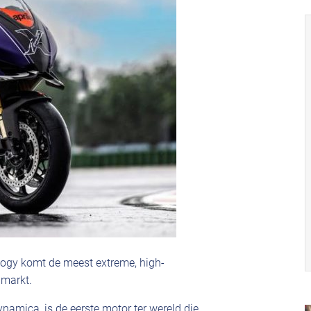
logy komt de meest extreme, high-
 markt.
namica, is de eerste motor ter wereld die