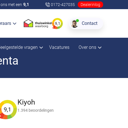
ons met een
9,1
0172-427035
Dealerinlog
eraars
Contact
9,1
eelgestelde vragen
Vacatures
Over ons
enta
Kiyoh
9,1
1.394 beoordelingen