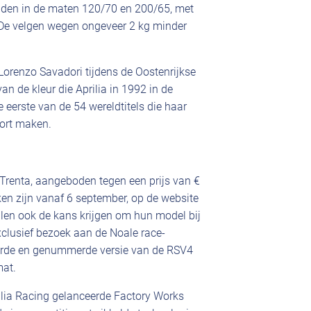
nden in de maten 120/70 en 200/65, met
e velgen wegen ongeveer 2 kg minder
Lorenzo Savadori tijdens de Oostenrijkse
van de kleur die Aprilia in 1992 in de
eerste van de 54 wereldtitels die haar
port maken.
Trenta, aangeboden tegen een prijs van €
ken zijn vanaf 6 september, op de website
llen ook de kans krijgen om hun model bij
 exclusief bezoek aan de Noale race-
iteerde en genummerde versie van de RSV4
mat.
ilia Racing gelanceerde Factory Works