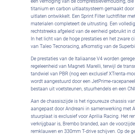
een verhoging van de compressieverhouding, die 
titanium en carbon uitlaatsysteem gemaakt door pa
uitlaten ontwikkelt. Een Sprint Filter luchtfilter
materialen completeert de uitrusting. Een volled
rechtstreeks afgeleid van de eenheid gebruikt in 
In het licht van de hoge prestaties en het zware ci
van Taleo Tecnoracing, afkomstig van de Superbi
De prestaties van de Italiaanse V4 worden gerege
regeleenheid van Magneti Marelli, terwijl de tran
tandwiel van PBR (nog een exclusief XTrenta-mod
wordt aangestuurd door een JetPrime-racepaneel,
bestaan uit voetsteunen, stuurhendels en een CN
Aan de chassiszijde is het rigoureuze chassis van
aangepast door Andreani in samenwerking met Apr
stuurplaat is exclusief voor Aprilia Racing. Het 
verkrijgbaar is, Brembo branded, aan de voorzij
remklauwen en 330mm T-drive schijven. Op de