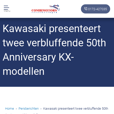
0172-427035
Menu
Kawasaki presenteert
twee verbluffende 50th
Anniversary KX-
modellen
Home
Persberichten
Kawasaki presenteert twee verbluffende 50th