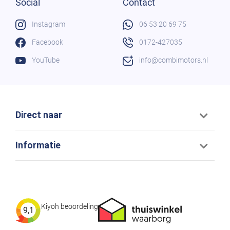
Social
Contact
Instagram
06 53 20 69 75
Facebook
0172-427035
YouTube
info@combimotors.nl
Direct naar
Informatie
Kiyoh beoordeling
9,1