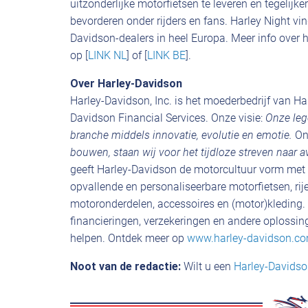
uitzonderlijke motorfietsen te leveren en tegelijk
bevorderen onder rijders en fans. Harley Night vin
Davidson-dealers in heel Europa. Meer info over h
op [
LINK NL
] of [
LINK BE
].
Over Harley-Davidson
Harley-Davidson, Inc. is het moederbedrijf van 
Davidson Financial Services. Onze visie:
Onze leg
branche middels innovatie, evolutie en emotie.
On
bouwen, staan wij voor het tijdloze streven naar a
geeft Harley-Davidson de motorcultuur vorm met e
opvallende en personaliseerbare motorfietsen, ri
motoronderdelen, accessoires en (motor)kleding. 
financieringen, verzekeringen en andere oplossin
helpen. Ontdek meer op
www.harley-davidson.c
Noot van de redactie:
Wilt u een
Harley-Davidso