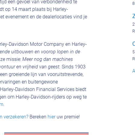
ertijd een gevoel van verbondenheid te
8
dt op 14 maart plaats bij Harley-
Z
et evenement en de dealerlocaties vind je
2
R
Harley-Davidson Motor Company en Harley-
ende uitbouwen en voorop lopen in de
5
R
ze missie:
Meer nog dan machines
vontuur en vrijheid van geest.
Sinds 1903
A
en groeiende lijn van vooruitstrevende,
jervaringen en buitengewone
Harley-Davidson Financial Services biedt
gen om Harley-Davidson-rijders op weg te
om
.
n verzekeren?
Bereken
hier
uw premie!