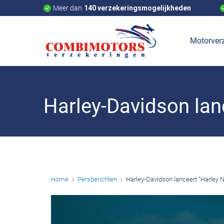
Meer dan
140 verzekeringsmogelijkheden
Motorverz
Harley-Davidson lan
Home
Persberichten
Harley-Davidson lanceert “Harley N