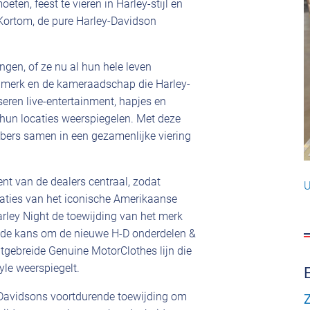
ten, feest te vieren in Harley-stijl en
 Kortom, de pure Harley-Davidson
gen, of ze nu al hun hele leven
t merk en de kameraadschap die Harley-
eren live-entertainment, hapjes en
n hun locaties weerspiegelen. Met deze
ebbers samen in een gezamenlijke viering
nt van de dealers centraal, zodat
U
vaties van het iconische Amerikaanse
rley Night de toewijding van het merk
en de kans om de nieuwe H-D onderdelen &
itgebreide Genuine MotorClothes lijn die
yle weerspiegelt.
Davidsons voortdurende toewijding om
Z