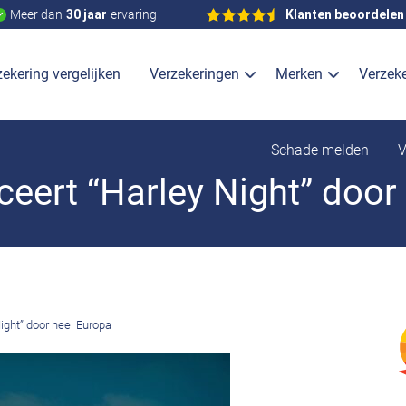
Meer dan
30 jaar
ervaring
Klanten beoordelen
ekering vergelijken
Verzekeringen
Merken
Verzek
Schade melden
V
ceert “Harley Night” door
ight” door heel Europa