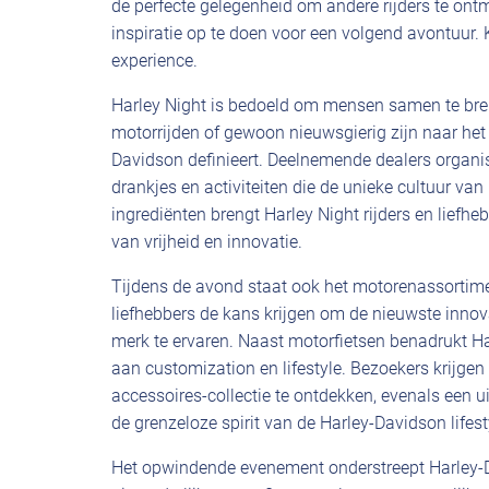
de perfecte gelegenheid om andere rijders te ontmoe
inspiratie op te doen voor een volgend avontuur.
experience.
Harley Night is bedoeld om mensen samen te bren
motorrijden of gewoon nieuwsgierig zijn naar he
Davidson definieert. Deelnemende dealers organis
drankjes en activiteiten die de unieke cultuur va
ingrediënten brengt Harley Night rijders en liefh
van vrijheid en innovatie.
Tijdens de avond staat ook het motorenassortime
liefhebbers de kans krijgen om de nieuwste inno
merk te ervaren. Naast motorfietsen benadrukt Ha
aan customization en lifestyle. Bezoekers krijg
accessoires-collectie te ontdekken, evenals een u
de grenzeloze spirit van de Harley-Davidson lifest
Het opwindende evenement onderstreept Harley-