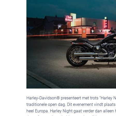
Harley-Davidson® presenteert met trots “Harley Ni
traditionele open dag. Dit evenement vindt plaats
heel Europa. Harley Night gaat verder dan alleen h