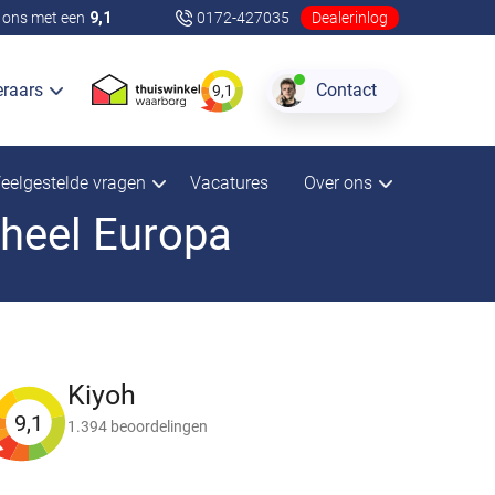
ons met een
9,1
0172-427035
Dealerinlog
eraars
Contact
9,1
eelgestelde vragen
Vacatures
Over ons
 heel Europa
Kiyoh
9,1
1.394 beoordelingen