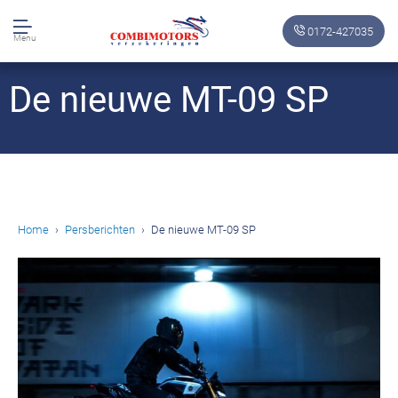
0172-427035
Menu
De nieuwe MT-09 SP
Home
Persberichten
De nieuwe MT-09 SP