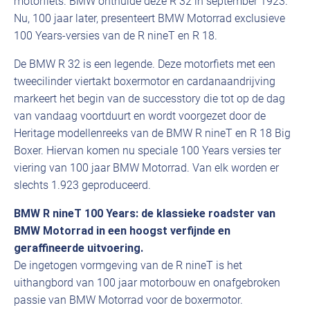
motorfiets. BMW onthulde deze R 32 in september 1923.
Nu, 100 jaar later, presenteert BMW Motorrad exclusieve
100 Years-versies van de R nineT en R 18.
De BMW R 32 is een legende. Deze motorfiets met een
tweecilinder viertakt boxermotor en cardanaandrijving
markeert het begin van de successtory die tot op de dag
van vandaag voortduurt en wordt voorgezet door de
Heritage modellenreeks van de BMW R nineT en R 18 Big
Boxer. Hiervan komen nu speciale 100 Years versies ter
viering van 100 jaar BMW Motorrad. Van elk worden er
slechts 1.923 geproduceerd.
BMW R nineT 100 Years: de klassieke roadster van
BMW Motorrad in een hoogst verfijnde en
geraffineerde uitvoering.
De ingetogen vormgeving van de R nineT is het
uithangbord van 100 jaar motorbouw en onafgebroken
passie van BMW Motorrad voor de boxermotor.