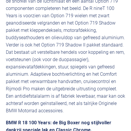
de snorkel van de luchtinlaat en een aantal Option 719
componenten completeren het beeld. De R nineT 100
Years is voorzien van Option 719 wielen met zwart
geanodiseerde velgranden en het Option 719 Shadow
pakket met kleppendeksels, motorafdekking,
buddyseathouders en olievuldop van gefreesd aluminium.
Verder is ook het Option 719 Shadow II pakket standaard.
Dat bestaat uit verstelbare hendels voor koppeling en rem,
voetsteunen (ook voor de duopassagier),
expansievatafdekkingen, stuur, spiegels van gefreesd
aluminium. Adaptieve bochtverlichting en het Comfort
pakket met verwarmbare handvatten, cruisecontrol en
Rijmodi Pro maken de uitgebreide uitrusting compleet.
Een antidiefstalalarm is af fabriek leverbaar, maar kan ook
achteraf worden geïnstalleerd, net als talrijke Originele
BMW Motorrad accessoires.
BMW R 18 100 Years: de Big Boxer nog stijlvoller
dankzij speciale lak en Classic Chrome.