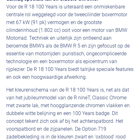
Voor de R 18 100 Years is uiteraard een onmiskenbare
centrale rol weggelegd voor de tweecilinder boxermotor
met 67 kW (91 pk) vermogen en de grootste
cilinderinhoud (1.802 cc) ooit voor een motor van BMW
Motorrad. Techniek en uiterlijk zijn ontleend aan
beroemde BMW’s als de BMW R 5 en zijn gefocust op de
essentie van motorrijden: puristisch, ongecompliceerde
technologie en een boxermotor als epicentrum van
rijplezier. De R 18 100 Years biedt talrijke speciale features
en ook een hoogwaardige afwerking.
Het kleurenschema van de R 18 100 Years is, net als dat
van het jubileummodel van de R nineT, Classic Chrome
met zwarte lak, met hoogglanzende chromen vlakken en
dubbele witte belijning en een 100 Years badge. Dit
concept tekent zich ook af bij het achterspatbord. Het
voorspatbord en de zijpanelen. De Option 719
zadelbekleding is in de kleuren zwart en ‘oxblood’ rood