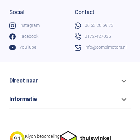
Social
Contact
Instagram
06 53 20 69 75
Facebook
0172-427035
YouTube
info@combimotors.nl
Direct naar
Informatie
Kiyoh beoordeling
9,1