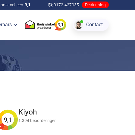
ons met een
9,1
0172-427035
Dealerinlog
eraars
Contact
9,1
Kiyoh
9,1
1.394 beoordelingen