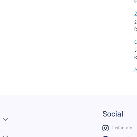
8
Z
2
R
5
R
A
Social
Instagram