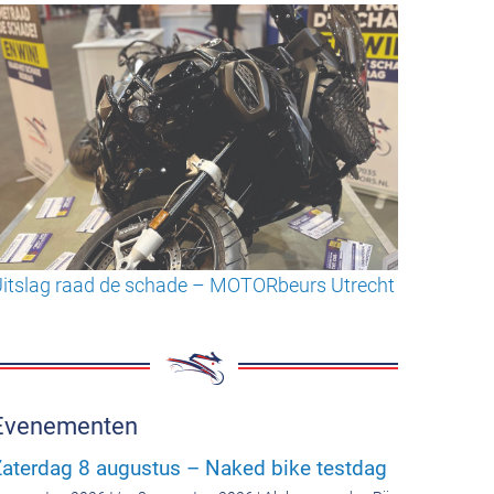
itslag raad de schade – MOTORbeurs Utrecht
Evenementen
aterdag 8 augustus – Naked bike testdag