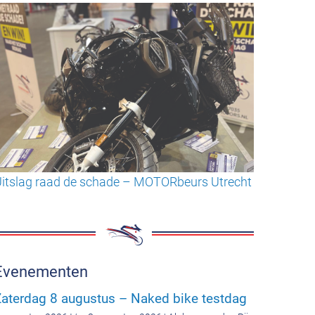
itslag raad de schade – MOTORbeurs Utrecht
Evenementen
aterdag 8 augustus – Naked bike testdag