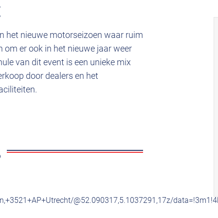
t
van het nieuwe motorseizoen waar ruim
n om er ook in het nieuwe jaar weer
ule van dit event is een unieke mix
erkoop door dealers en het
iliteiten.
plein,+3521+AP+Utrecht/@52.090317,5.1037291,17z/data=!3m