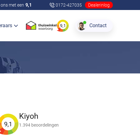
ons met een
9,1
0172-427035
Dealerinlog
eraars
Contact
9,1
Kiyoh
9,1
1.394 beoordelingen