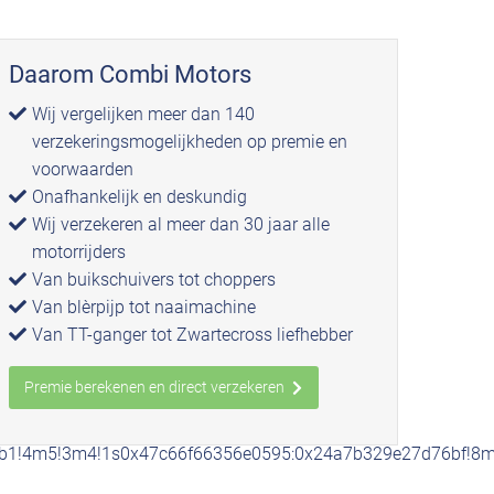
Daarom Combi Motors
Wij vergelijken meer dan 140
verzekeringsmogelijkheden op premie en
voorwaarden
Onafhankelijk en deskundig
Wij verzekeren al meer dan 30 jaar alle
motorrijders
Van buikschuivers tot choppers
Van blèrpijp tot naaimachine
Van TT-ganger tot Zwartecross liefhebber
Premie berekenen en direct verzekeren
1!4b1!4m5!3m4!1s0x47c66f66356e0595:0x24a7b329e27d76bf!8