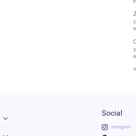
8
Z
2
R
5
R
A
Social
Instagram