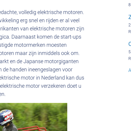
8
dachte, volledig elektrische motoren.
Z
keling erg snel en rijden er al veel
2
brikanten van elektrische motoren zijn
R
rgica. Daarnaast komen de start-ups
vestigde motormerken moesten
5
otoren maar zijn inmiddels ook om.
R
markt en de Japanse motorgiganten
 de handen ineengeslagen voor
A
ektrische motor in Nederland kan dus
 elektrische motor verzekeren doet u
en.