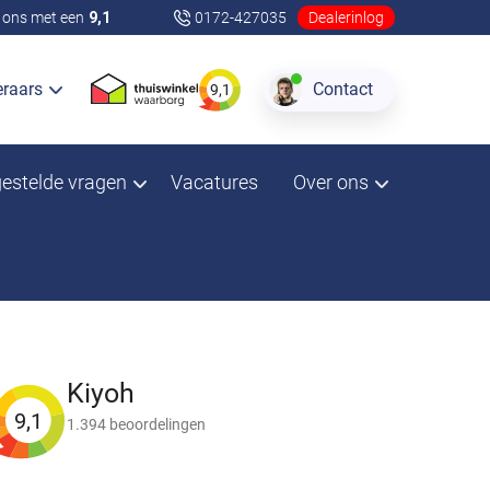
ons met een
9,1
0172-427035
Dealerinlog
eraars
Contact
9,1
gestelde vragen
Vacatures
Over ons
Kiyoh
9,1
1.394 beoordelingen