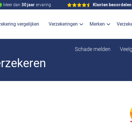
Meer dan
30 jaar
ervaring
Klanten beoordelen
ekering vergelijken
Verzekeringen
Merken
Verzek
Schade melden
Veel
erzekeren