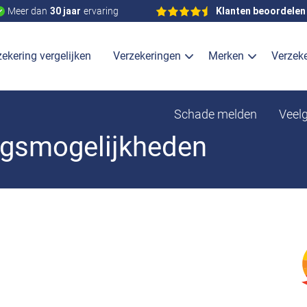
Meer dan
30 jaar
ervaring
Klanten beoordelen
ekering vergelijken
Verzekeringen
Merken
Verzek
Schade melden
Veel
ngsmogelijkheden