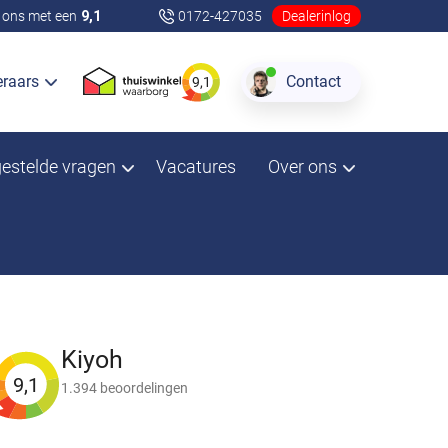
ons met een
9,1
0172-427035
Dealerinlog
eraars
Contact
9,1
gestelde vragen
Vacatures
Over ons
Kiyoh
9,1
1.394 beoordelingen