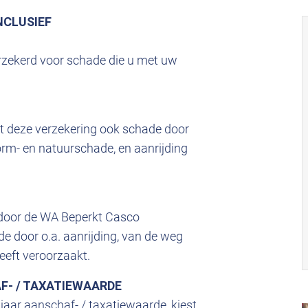
NCLUSIEF
verzekerd voor schade die u met uw
dt deze verzekering ook schade door
storm- en natuurschade, en aanrijding
t door de WA Beperkt Casco
e door o.a. aanrijding, van de weg
heeft veroorzaakt.
F- / TAXATIEWAARDE
jaar aanschaf- / taxatiewaarde, kiest