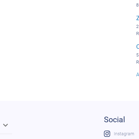
8
Z
2
R
5
R
A
Social
Instagram