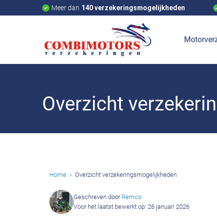
Meer dan
140 verzekeringsmogelijkheden
Motorverz
Overzicht verzekeri
Home
Overzicht verzekeringsmogelijkheden
Geschreven door
Remco
Voor het laatst bewerkt op: 26 januari 2026